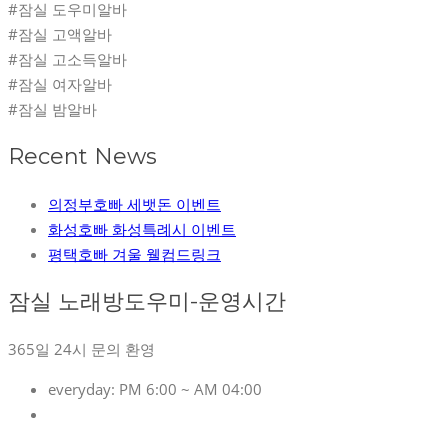
#잠실 도우미알바
#잠실 고액알바
#잠실 고소득알바
#잠실 여자알바
#잠실 밤알바
Recent News
의정부호빠 세뱃돈 이벤트
화성호빠 화성특례시 이벤트
평택호빠 겨울 웰컴드링크
잠실 노래방도우미-운영시간
365일 24시 문의 환영
everyday:
PM 6:00 ~ AM 04:00