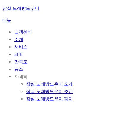
콘
잠실 노래방도우미
텐
메뉴
츠
로
고객센터
바
소개
로
서비스
가
SITE
기
만족도
뉴스
자세히
잠실 노래방도우미 소개
잠실 노래방도우미 조건
잠실 노래방도우미 페이