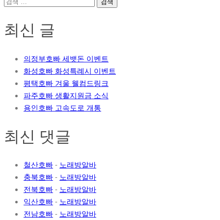
검
색:
최신 글
의정부호빠 세뱃돈 이벤트
화성호빠 화성특례시 이벤트
평택호빠 겨울 웰컴드링크
파주호빠 생활지원금 소식
용인호빠 고속도로 개통
최신 댓글
철산호빠
-
노래방알바
충북호빠
-
노래방알바
전북호빠
-
노래방알바
익산호빠
-
노래방알바
전남호빠
-
노래방알바