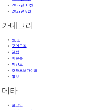
2022년 10월
2022년 8월
카테고리
Apps
구인구직
꿀팁
미분류
이벤트
호빠초보가이드
홍보
메타
로그인