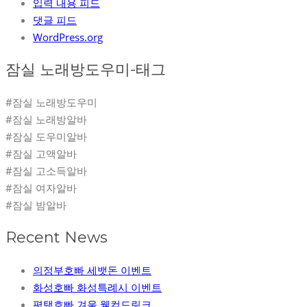
입력 내용 피드
댓글 피드
WordPress.org
잠실 노래방도우미-태그
#잠실 노래방도우미
#잠실 노래방알바
#잠실 도우미알바
#잠실 고액알바
#잠실 고소득알바
#잠실 여자알바
#잠실 밤알바
Recent News
의정부호빠 세뱃돈 이벤트
화성호빠 화성특례시 이벤트
평택호빠 겨울 웰컴드링크