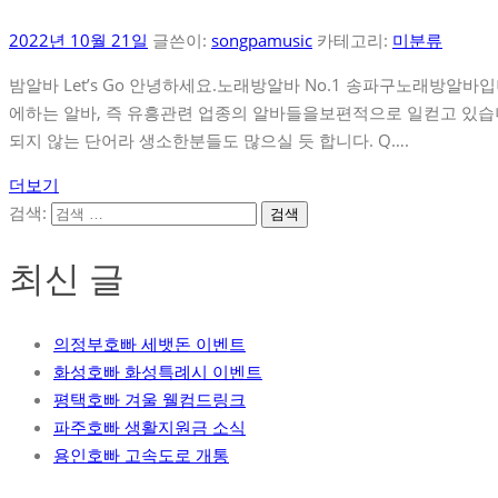
2022년 10월 21일
글쓴이:
songpamusic
카테고리:
미분류
밤알바 Let’s Go 안녕하세요.노래방알바 No.1 송파구노래방알
에하는 알바, 즉 유흥관련 업종의 알바들을보편적으로 일컫고 있습
되지 않는 단어라 생소한분들도 많으실 듯 합니다. Q….
더보기
검색:
최신 글
의정부호빠 세뱃돈 이벤트
화성호빠 화성특례시 이벤트
평택호빠 겨울 웰컴드링크
파주호빠 생활지원금 소식
용인호빠 고속도로 개통