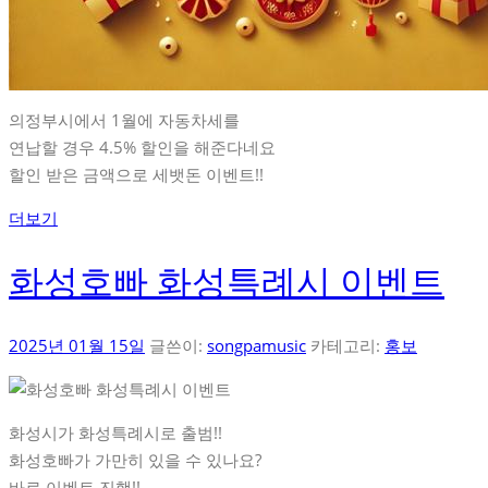
의정부시에서 1월에 자동차세를
연납할 경우 4.5% 할인을 해준다네요
할인 받은 금액으로 세뱃돈 이벤트!!
더보기
화성호빠 화성특례시 이벤트
2025년 01월 15일
글쓴이:
songpamusic
카테고리:
홍보
화성시가 화성특례시로 출범!!
화성호빠가 가만히 있을 수 있나요?
바로 이벤트 진행!!