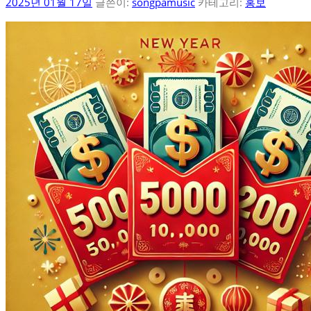
2025년 01월 17일
글쓴이:
songpamusic
카테고리:
홍보