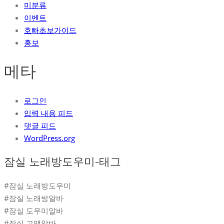
미분류
이벤트
호빠초보가이드
홍보
메타
로그인
입력 내용 피드
댓글 피드
WordPress.org
잠실 노래방도우미-태그
#잠실 노래방도우미
#잠실 노래방알바
#잠실 도우미알바
#잠실 고액알바