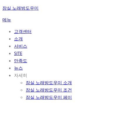
콘
잠실 노래방도우미
텐
메뉴
츠
로
고객센터
바
소개
로
서비스
가
SITE
기
만족도
뉴스
자세히
잠실 노래방도우미 소개
잠실 노래방도우미 조건
잠실 노래방도우미 페이