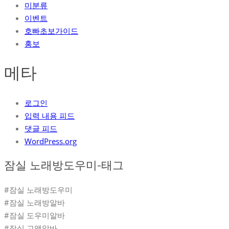
미분류
이벤트
호빠초보가이드
홍보
메타
로그인
입력 내용 피드
댓글 피드
WordPress.org
잠실 노래방도우미-태그
#잠실 노래방도우미
#잠실 노래방알바
#잠실 도우미알바
#잠실 고액알바