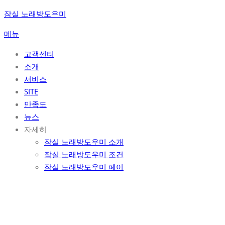
콘
잠실 노래방도우미
텐
메뉴
츠
로
고객센터
바
소개
로
서비스
가
SITE
기
만족도
뉴스
자세히
잠실 노래방도우미 소개
잠실 노래방도우미 조건
잠실 노래방도우미 페이