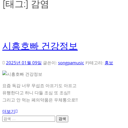
[태그:]
감염
시흥호빠 건강정보
2025년 01월 09일
글쓴이:
songpamusic
카테고리:
홍보
요즘 독감 너무 무섭죠 아프기도 아프고
유행한다고 하니 다들 조심 또 조심!!
그리고 안 먹는 폐의약품은 우체통으로!!
더보기
검
색: