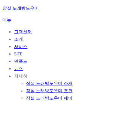
콘
잠실 노래방도우미
텐
메뉴
츠
로
고객센터
바
소개
로
서비스
가
SITE
기
만족도
뉴스
자세히
잠실 노래방도우미 소개
잠실 노래방도우미 조건
잠실 노래방도우미 페이